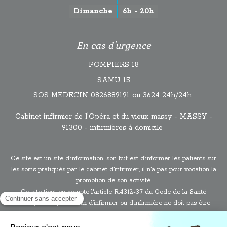
Dimanche
6h - 20h
En cas d'urgence
POMPIERS 18
SAMU 15
SOS MEDECIN 0826889191 ou 3624 24h/24h
Cabinet infirmier de l'Opéra et du vieux massy - MASSY -
91300 - infirmières à domicile
Ce site est un site d'information, son but est d'informer les patients sur
les soins pratiqués par le cabinet d'infirmier, il n'a pas pour vocation la
promotion de son activité.
Ce site tient en compte l'article R.4312-37 du Code de la Santé
Publique : “la profession d’infirmier ou d’infirmière ne doit pas être
pratiquée comme un commerce. Tous les procédés directs ou
indirects de réclame ou de publicité sont interdits aux infirmiers ou