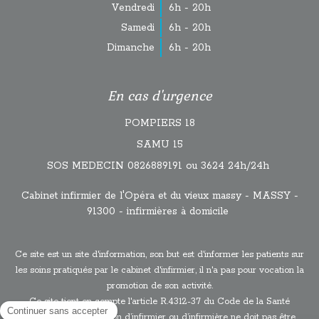
Vendredi
6h - 20h
Samedi
6h - 20h
Dimanche
6h - 20h
En cas d'urgence
POMPIERS 18
SAMU 15
SOS MEDECIN 0826889191 ou 3624 24h/24h
Cabinet infirmier de l'Opéra et du vieux massy - MASSY -
91300 - infirmières à domicile
Ce site est un site d'information, son but est d'informer les patients sur
les soins pratiqués par le cabinet d'infirmier, il n'a pas pour vocation la
promotion de son activité.
Ce site tient en compte l'article R.4312-37 du Code de la Santé
Publique : “la profession d’infirmier ou d’infirmière ne doit pas être