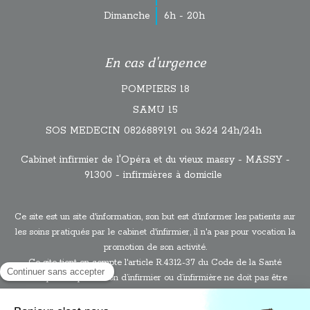
Dimanche
6h - 20h
En cas d'urgence
POMPIERS 18
SAMU 15
SOS MEDECIN 0826889191 ou 3624 24h/24h
Cabinet infirmier de l'Opéra et du vieux massy - MASSY -
91300 - infirmières à domicile
Ce site est un site d'information, son but est d'informer les patients sur
les soins pratiqués par le cabinet d'infirmier, il n'a pas pour vocation la
promotion de son activité.
Ce site tient en compte l'article R.4312-37 du Code de la Santé
Publique : “la profession d’infirmier ou d’infirmière ne doit pas être
pratiquée comme un commerce. Tous les procédés directs ou
indirects de réclame ou de publicité sont interdits aux infirmiers ou